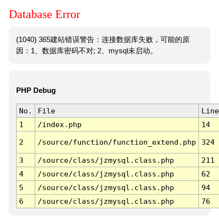
Database Error
(1040) 365建站错误警告：连接数据库失败，可能的原
因：1、数据库密码不对; 2、mysql未启动。
PHP Debug
No.
File
Line
1
/index.php
14
2
/source/function/function_extend.php
324
3
/source/class/jzmysql.class.php
211
4
/source/class/jzmysql.class.php
62
5
/source/class/jzmysql.class.php
94
6
/source/class/jzmysql.class.php
76