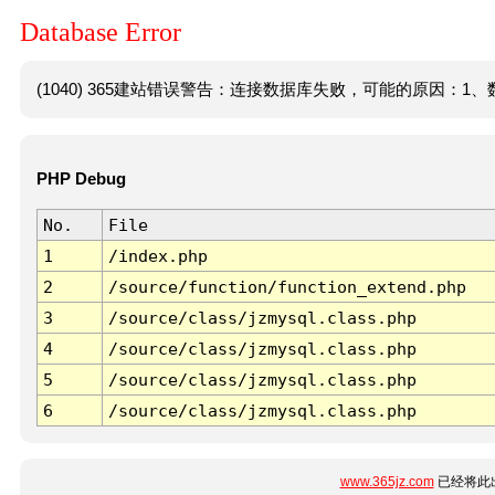
Database Error
(1040) 365建站错误警告：连接数据库失败，可能的原因：1、数
PHP Debug
No.
File
1
/index.php
2
/source/function/function_extend.php
3
/source/class/jzmysql.class.php
4
/source/class/jzmysql.class.php
5
/source/class/jzmysql.class.php
6
/source/class/jzmysql.class.php
www.365jz.com
已经将此