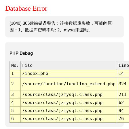
Database Error
(1040) 365建站错误警告：连接数据库失败，可能的原
因：1、数据库密码不对; 2、mysql未启动。
PHP Debug
No.
File
Line
1
/index.php
14
2
/source/function/function_extend.php
324
3
/source/class/jzmysql.class.php
211
4
/source/class/jzmysql.class.php
62
5
/source/class/jzmysql.class.php
94
6
/source/class/jzmysql.class.php
76