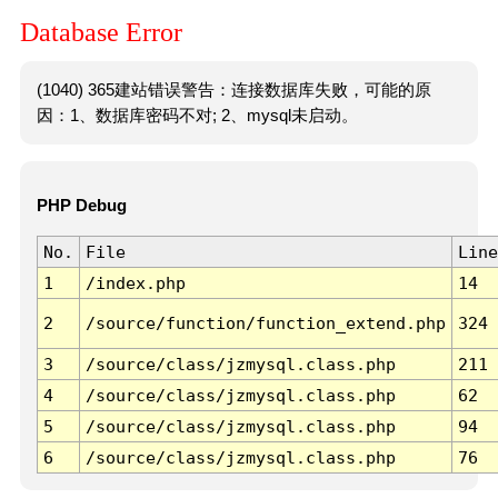
Database Error
(1040) 365建站错误警告：连接数据库失败，可能的原
因：1、数据库密码不对; 2、mysql未启动。
PHP Debug
No.
File
Line
1
/index.php
14
2
/source/function/function_extend.php
324
3
/source/class/jzmysql.class.php
211
4
/source/class/jzmysql.class.php
62
5
/source/class/jzmysql.class.php
94
6
/source/class/jzmysql.class.php
76