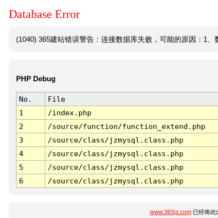
Database Error
(1040) 365建站错误警告：连接数据库失败，可能的原因：1、数
PHP Debug
No.
File
1
/index.php
2
/source/function/function_extend.php
3
/source/class/jzmysql.class.php
4
/source/class/jzmysql.class.php
5
/source/class/jzmysql.class.php
6
/source/class/jzmysql.class.php
www.365jz.com
已经将此