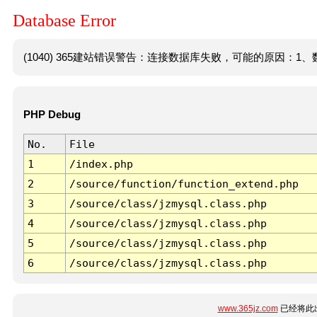
Database Error
(1040) 365建站错误警告：连接数据库失败，可能的原因：1、数
PHP Debug
No.
File
1
/index.php
2
/source/function/function_extend.php
3
/source/class/jzmysql.class.php
4
/source/class/jzmysql.class.php
5
/source/class/jzmysql.class.php
6
/source/class/jzmysql.class.php
www.365jz.com
已经将此