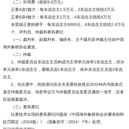
（二）对局费（税前9.4万元）
正赛4进2败方：每东说念主1.5万元，2东说念主统统3万元
正赛8进4败方：每东说念主1万元，4东说念主统统4万元
未晋级正赛的棋手：每东说念主6000元，4东说念主统统2.4万元
十、评判员、仲裁和赛风赛纪
（一）裁判长、副裁判长、编排长、主干裁判及仲裁主任由中国
海外象棋协会遴派。
（二）仲裁
1。仲裁委员会东说念主员构成为主理单元保举1东说念主，经办
单元保举1东说念主，通顺员选1东说念主，候补东说念主员选2东说
念主。
2。在比赛中，统统请问应在关系赛轮收尾后30分钟内书面体式
递交仲裁委员会。淌若争议方与仲裁委员会某委员属统一省市，后者
应该规避裁决。
（三）赛风赛纪
比赛技术出现的赛风赛纪问题按《中国海外象棋协会步骤准则和
处罚限定（2024版）》（国象协字〔2024〕7号）处理。