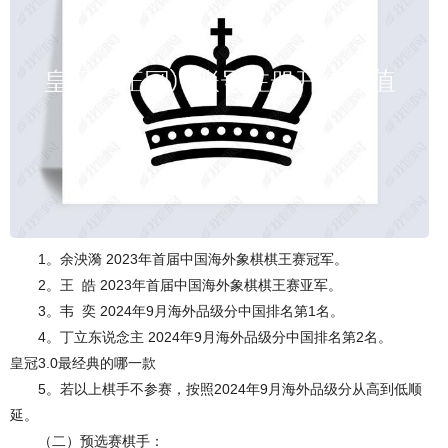
1。余泱漪 2023年首届中国海外象棋棋王赛冠军。
2。王 皓 2023年首届中国海外象棋棋王赛亚军。
3。韦 奕 2024年9月海外品级分中国排名第1名。
4。丁立东说念主 2024年9月海外品级分中国排名第2名。
皇冠3.0最经典的哪一款
5。若以上棋手不参赛，按照2024年9月海外品级分从高到低顺
延。
（二）预选赛棋手：