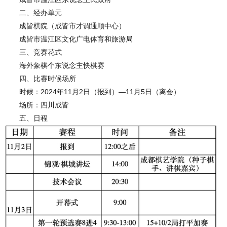
二、经办单元
成皆棋院（成皆市才调通顺中心）
成皆市温江区文化广电体育和旅游局
三、竞赛花式
海外象棋个东说念主快棋赛
四、比赛时候场所
时候：2024年11月2日（报到）—11月5日（离会）
场所：四川成皆
五、日程