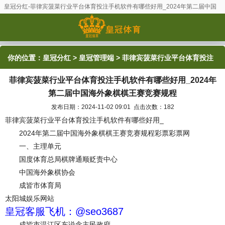
皇冠分红-菲律宾菠菜行业平台体育投注手机软件有哪些好用_2024年第二届中国
海外象棋棋王赛竞赛规程
你的位置：
皇冠分红
>
皇冠管理端
> 菲律宾菠菜行业平台体育投注
菲律宾菠菜行业平台体育投注手机软件有哪些好用_2024年
手机软件有哪些好用_2024年第二届中国海外象棋棋王赛竞赛规程
第二届中国海外象棋棋王赛竞赛规程
发布日期：2024-11-02 09:01 点击次数：182
菲律宾菠菜行业平台体育投注手机软件有哪些好用_
2024年第二届中国海外象棋棋王赛竞赛规程彩票彩票网
一、主理单元
国度体育总局棋牌通顺贬责中心
中国海外象棋协会
成皆市体育局
太阳城娱乐网站
皇冠客服飞机：@seo3687
成皆市温江区东说念主民政府