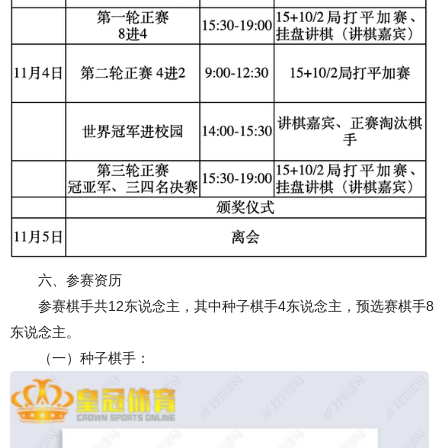
六、参赛资历
参赛棋手共12东说念主，其中种子棋手4东说念主，预选赛棋手8
东说念主。
（一）种子棋手：