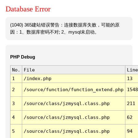
Database Error
(1040) 365建站错误警告：连接数据库失败，可能的原
因：1、数据库密码不对; 2、mysql未启动。
PHP Debug
No.
File
Line
1
/index.php
13
2
/source/function/function_extend.php
1548
3
/source/class/jzmysql.class.php
211
4
/source/class/jzmysql.class.php
62
5
/source/class/jzmysql.class.php
94