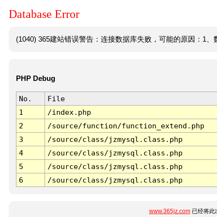
Database Error
(1040) 365建站错误警告：连接数据库失败，可能的原因：1、数
PHP Debug
No.
File
1
/index.php
2
/source/function/function_extend.php
3
/source/class/jzmysql.class.php
4
/source/class/jzmysql.class.php
5
/source/class/jzmysql.class.php
6
/source/class/jzmysql.class.php
www.365jz.com
已经将此