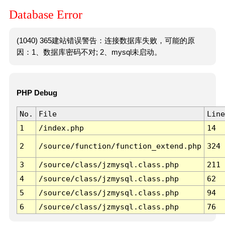
Database Error
(1040) 365建站错误警告：连接数据库失败，可能的原
因：1、数据库密码不对; 2、mysql未启动。
PHP Debug
No.
File
Line
1
/index.php
14
2
/source/function/function_extend.php
324
3
/source/class/jzmysql.class.php
211
4
/source/class/jzmysql.class.php
62
5
/source/class/jzmysql.class.php
94
6
/source/class/jzmysql.class.php
76