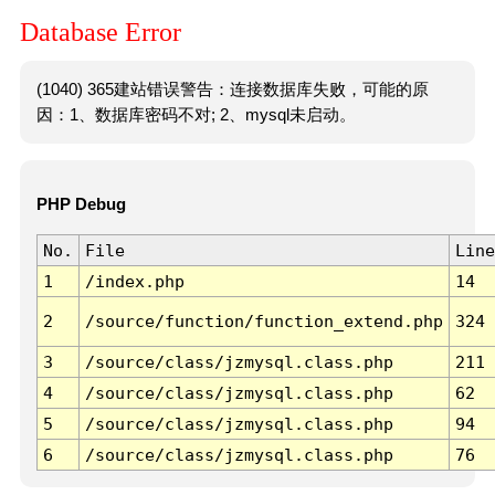
Database Error
(1040) 365建站错误警告：连接数据库失败，可能的原
因：1、数据库密码不对; 2、mysql未启动。
PHP Debug
No.
File
Line
1
/index.php
14
2
/source/function/function_extend.php
324
3
/source/class/jzmysql.class.php
211
4
/source/class/jzmysql.class.php
62
5
/source/class/jzmysql.class.php
94
6
/source/class/jzmysql.class.php
76