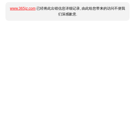
www.365jz.com
已经将此出错信息详细记录, 由此给您带来的访问不便我
们深感歉意.