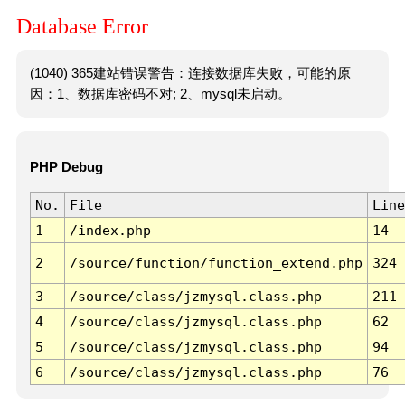
Database Error
(1040) 365建站错误警告：连接数据库失败，可能的原
因：1、数据库密码不对; 2、mysql未启动。
PHP Debug
No.
File
Line
1
/index.php
14
2
/source/function/function_extend.php
324
3
/source/class/jzmysql.class.php
211
4
/source/class/jzmysql.class.php
62
5
/source/class/jzmysql.class.php
94
6
/source/class/jzmysql.class.php
76