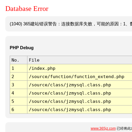
Database Error
(1040) 365建站错误警告：连接数据库失败，可能的原因：1、数
PHP Debug
No.
File
1
/index.php
2
/source/function/function_extend.php
3
/source/class/jzmysql.class.php
4
/source/class/jzmysql.class.php
5
/source/class/jzmysql.class.php
6
/source/class/jzmysql.class.php
www.365jz.com
已经将此