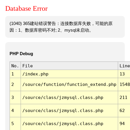
Database Error
(1040) 365建站错误警告：连接数据库失败，可能的原
因：1、数据库密码不对; 2、mysql未启动。
PHP Debug
No.
File
Line
1
/index.php
13
2
/source/function/function_extend.php
1548
3
/source/class/jzmysql.class.php
211
4
/source/class/jzmysql.class.php
62
5
/source/class/jzmysql.class.php
94