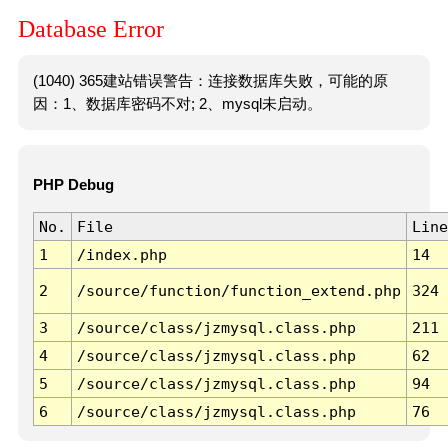
Database Error
(1040) 365建站错误警告：连接数据库失败，可能的原
因：1、数据库密码不对; 2、mysql未启动。
PHP Debug
No.
File
Line
1
/index.php
14
2
/source/function/function_extend.php
324
3
/source/class/jzmysql.class.php
211
4
/source/class/jzmysql.class.php
62
5
/source/class/jzmysql.class.php
94
6
/source/class/jzmysql.class.php
76