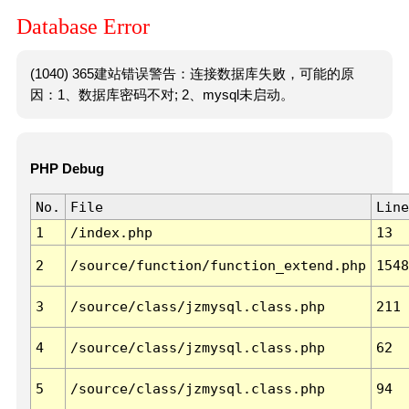
Database Error
(1040) 365建站错误警告：连接数据库失败，可能的原
因：1、数据库密码不对; 2、mysql未启动。
PHP Debug
No.
File
Line
1
/index.php
13
2
/source/function/function_extend.php
1548
3
/source/class/jzmysql.class.php
211
4
/source/class/jzmysql.class.php
62
5
/source/class/jzmysql.class.php
94