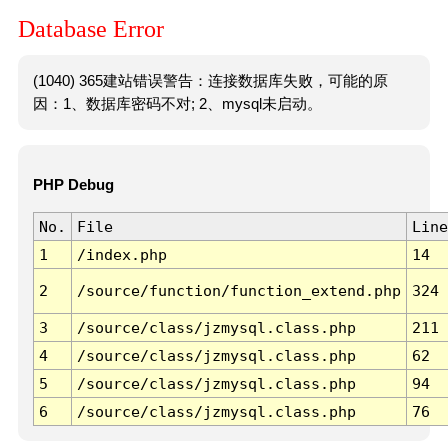
Database Error
(1040) 365建站错误警告：连接数据库失败，可能的原
因：1、数据库密码不对; 2、mysql未启动。
PHP Debug
No.
File
Line
1
/index.php
14
2
/source/function/function_extend.php
324
3
/source/class/jzmysql.class.php
211
4
/source/class/jzmysql.class.php
62
5
/source/class/jzmysql.class.php
94
6
/source/class/jzmysql.class.php
76