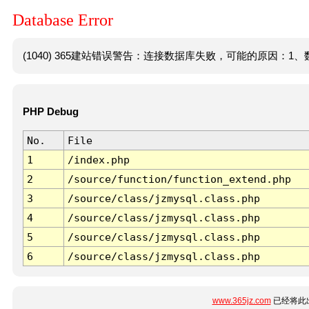
Database Error
(1040) 365建站错误警告：连接数据库失败，可能的原因：1、数
PHP Debug
No.
File
1
/index.php
2
/source/function/function_extend.php
3
/source/class/jzmysql.class.php
4
/source/class/jzmysql.class.php
5
/source/class/jzmysql.class.php
6
/source/class/jzmysql.class.php
www.365jz.com
已经将此