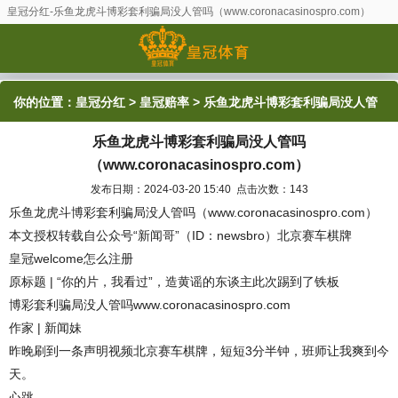
皇冠分红-乐鱼龙虎斗博彩套利骗局没人管吗（www.coronacasinospro.com）
你的位置：
皇冠分红
>
皇冠赔率
> 乐鱼龙虎斗博彩套利骗局没人管
乐鱼龙虎斗博彩套利骗局没人管吗
吗（www.coronacasinospro.com）
（www.coronacasinospro.com）
发布日期：2024-03-20 15:40 点击次数：143
乐鱼龙虎斗博彩套利骗局没人管吗（www.coronacasinospro.com）
本文授权转载自公众号“新闻哥”（ID：newsbro）北京赛车棋牌
皇冠welcome怎么注册
原标题 | “你的片，我看过”，造黄谣的东谈主此次踢到了铁板
博彩套利骗局没人管吗www.coronacasinospro.com
作家 | 新闻妹
昨晚刷到一条声明视频北京赛车棋牌，短短3分半钟，班师让我爽到今
天。
心跳