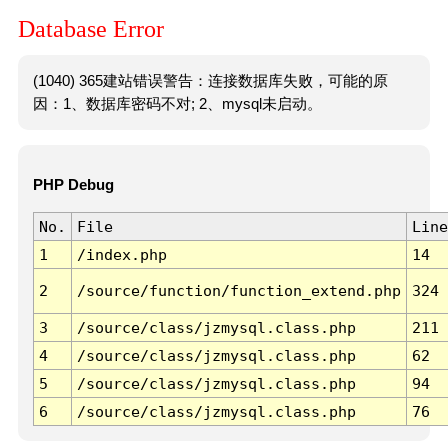
Database Error
(1040) 365建站错误警告：连接数据库失败，可能的原
因：1、数据库密码不对; 2、mysql未启动。
PHP Debug
No.
File
Line
1
/index.php
14
2
/source/function/function_extend.php
324
3
/source/class/jzmysql.class.php
211
4
/source/class/jzmysql.class.php
62
5
/source/class/jzmysql.class.php
94
6
/source/class/jzmysql.class.php
76