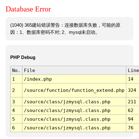
Database Error
(1040) 365建站错误警告：连接数据库失败，可能的原
因：1、数据库密码不对; 2、mysql未启动。
PHP Debug
No.
File
Line
1
/index.php
14
2
/source/function/function_extend.php
324
3
/source/class/jzmysql.class.php
211
4
/source/class/jzmysql.class.php
62
5
/source/class/jzmysql.class.php
94
6
/source/class/jzmysql.class.php
76