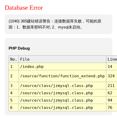
Database Error
(1040) 365建站错误警告：连接数据库失败，可能的原
因：1、数据库密码不对; 2、mysql未启动。
PHP Debug
No.
File
Line
1
/index.php
14
2
/source/function/function_extend.php
324
3
/source/class/jzmysql.class.php
211
4
/source/class/jzmysql.class.php
62
5
/source/class/jzmysql.class.php
94
6
/source/class/jzmysql.class.php
76