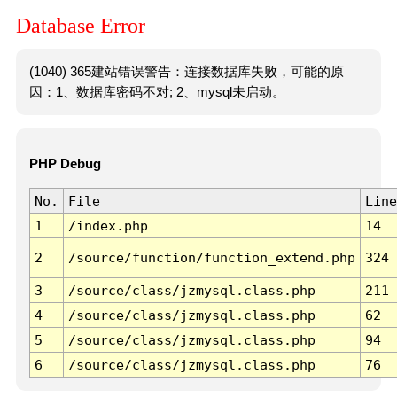
Database Error
(1040) 365建站错误警告：连接数据库失败，可能的原
因：1、数据库密码不对; 2、mysql未启动。
PHP Debug
No.
File
Line
1
/index.php
14
2
/source/function/function_extend.php
324
3
/source/class/jzmysql.class.php
211
4
/source/class/jzmysql.class.php
62
5
/source/class/jzmysql.class.php
94
6
/source/class/jzmysql.class.php
76