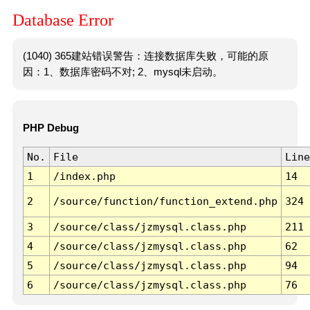
Database Error
(1040) 365建站错误警告：连接数据库失败，可能的原
因：1、数据库密码不对; 2、mysql未启动。
PHP Debug
No.
File
Line
1
/index.php
14
2
/source/function/function_extend.php
324
3
/source/class/jzmysql.class.php
211
4
/source/class/jzmysql.class.php
62
5
/source/class/jzmysql.class.php
94
6
/source/class/jzmysql.class.php
76