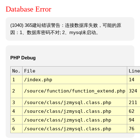
Database Error
(1040) 365建站错误警告：连接数据库失败，可能的原
因：1、数据库密码不对; 2、mysql未启动。
PHP Debug
No.
File
Line
1
/index.php
14
2
/source/function/function_extend.php
324
3
/source/class/jzmysql.class.php
211
4
/source/class/jzmysql.class.php
62
5
/source/class/jzmysql.class.php
94
6
/source/class/jzmysql.class.php
76