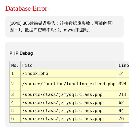
Database Error
(1040) 365建站错误警告：连接数据库失败，可能的原
因：1、数据库密码不对; 2、mysql未启动。
PHP Debug
No.
File
Line
1
/index.php
14
2
/source/function/function_extend.php
324
3
/source/class/jzmysql.class.php
211
4
/source/class/jzmysql.class.php
62
5
/source/class/jzmysql.class.php
94
6
/source/class/jzmysql.class.php
76