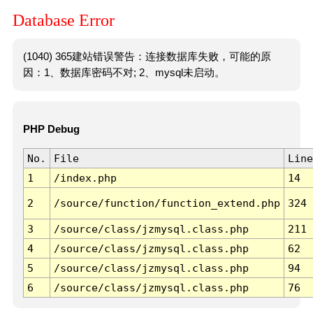
Database Error
(1040) 365建站错误警告：连接数据库失败，可能的原
因：1、数据库密码不对; 2、mysql未启动。
PHP Debug
No.
File
Line
1
/index.php
14
2
/source/function/function_extend.php
324
3
/source/class/jzmysql.class.php
211
4
/source/class/jzmysql.class.php
62
5
/source/class/jzmysql.class.php
94
6
/source/class/jzmysql.class.php
76