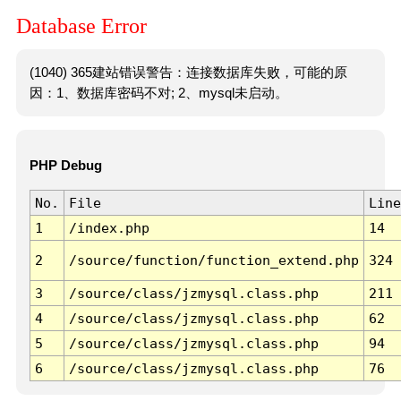
Database Error
(1040) 365建站错误警告：连接数据库失败，可能的原
因：1、数据库密码不对; 2、mysql未启动。
PHP Debug
No.
File
Line
1
/index.php
14
2
/source/function/function_extend.php
324
3
/source/class/jzmysql.class.php
211
4
/source/class/jzmysql.class.php
62
5
/source/class/jzmysql.class.php
94
6
/source/class/jzmysql.class.php
76