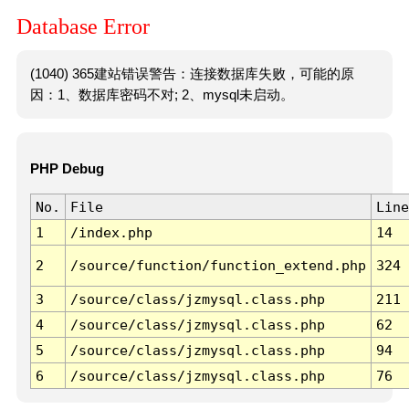
Database Error
(1040) 365建站错误警告：连接数据库失败，可能的原
因：1、数据库密码不对; 2、mysql未启动。
PHP Debug
No.
File
Line
1
/index.php
14
2
/source/function/function_extend.php
324
3
/source/class/jzmysql.class.php
211
4
/source/class/jzmysql.class.php
62
5
/source/class/jzmysql.class.php
94
6
/source/class/jzmysql.class.php
76