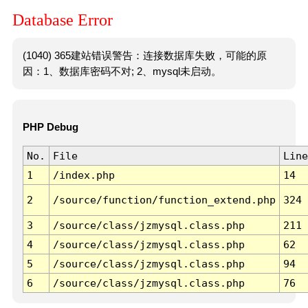
Database Error
(1040) 365建站错误警告：连接数据库失败，可能的原
因：1、数据库密码不对; 2、mysql未启动。
PHP Debug
No.
File
Line
1
/index.php
14
2
/source/function/function_extend.php
324
3
/source/class/jzmysql.class.php
211
4
/source/class/jzmysql.class.php
62
5
/source/class/jzmysql.class.php
94
6
/source/class/jzmysql.class.php
76