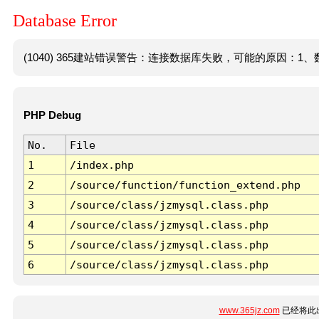
Database Error
(1040) 365建站错误警告：连接数据库失败，可能的原因：1、数
PHP Debug
No.
File
1
/index.php
2
/source/function/function_extend.php
3
/source/class/jzmysql.class.php
4
/source/class/jzmysql.class.php
5
/source/class/jzmysql.class.php
6
/source/class/jzmysql.class.php
www.365jz.com
已经将此