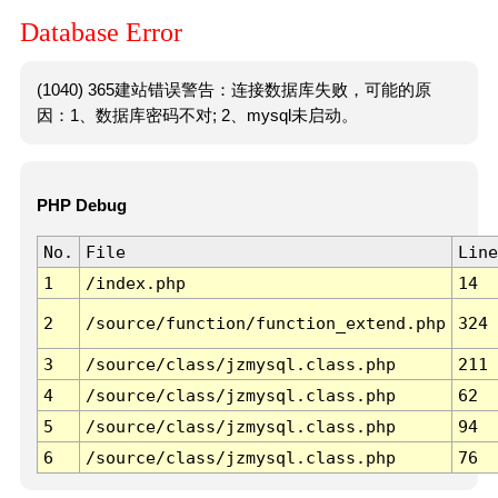
Database Error
(1040) 365建站错误警告：连接数据库失败，可能的原
因：1、数据库密码不对; 2、mysql未启动。
PHP Debug
No.
File
Line
1
/index.php
14
2
/source/function/function_extend.php
324
3
/source/class/jzmysql.class.php
211
4
/source/class/jzmysql.class.php
62
5
/source/class/jzmysql.class.php
94
6
/source/class/jzmysql.class.php
76