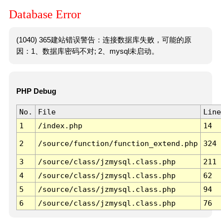
Database Error
(1040) 365建站错误警告：连接数据库失败，可能的原
因：1、数据库密码不对; 2、mysql未启动。
PHP Debug
No.
File
Line
1
/index.php
14
2
/source/function/function_extend.php
324
3
/source/class/jzmysql.class.php
211
4
/source/class/jzmysql.class.php
62
5
/source/class/jzmysql.class.php
94
6
/source/class/jzmysql.class.php
76