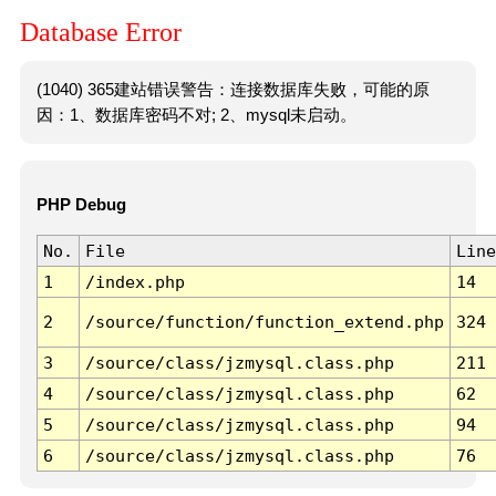
Database Error
(1040) 365建站错误警告：连接数据库失败，可能的原
因：1、数据库密码不对; 2、mysql未启动。
PHP Debug
No.
File
Line
1
/index.php
14
2
/source/function/function_extend.php
324
3
/source/class/jzmysql.class.php
211
4
/source/class/jzmysql.class.php
62
5
/source/class/jzmysql.class.php
94
6
/source/class/jzmysql.class.php
76