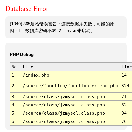
Database Error
(1040) 365建站错误警告：连接数据库失败，可能的原
因：1、数据库密码不对; 2、mysql未启动。
PHP Debug
No.
File
Line
1
/index.php
14
2
/source/function/function_extend.php
324
3
/source/class/jzmysql.class.php
211
4
/source/class/jzmysql.class.php
62
5
/source/class/jzmysql.class.php
94
6
/source/class/jzmysql.class.php
76