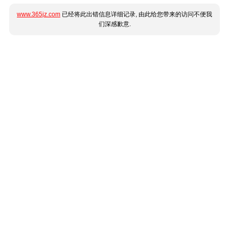
www.365jz.com
已经将此出错信息详细记录, 由此给您带来的访问不便我
们深感歉意.