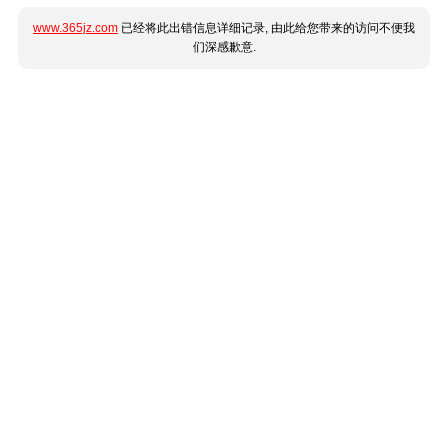
www.365jz.com
已经将此出错信息详细记录, 由此给您带来的访问不便我
们深感歉意.