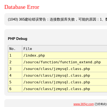
Database Error
(1040) 365建站错误警告：连接数据库失败，可能的原因：1、数
PHP Debug
No.
File
1
/index.php
2
/source/function/function_extend.php
3
/source/class/jzmysql.class.php
4
/source/class/jzmysql.class.php
5
/source/class/jzmysql.class.php
6
/source/class/jzmysql.class.php
www.365jz.com
已经将此