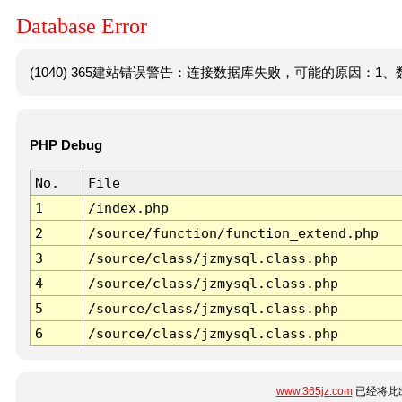
Database Error
(1040) 365建站错误警告：连接数据库失败，可能的原因：1、数
PHP Debug
No.
File
1
/index.php
2
/source/function/function_extend.php
3
/source/class/jzmysql.class.php
4
/source/class/jzmysql.class.php
5
/source/class/jzmysql.class.php
6
/source/class/jzmysql.class.php
www.365jz.com
已经将此