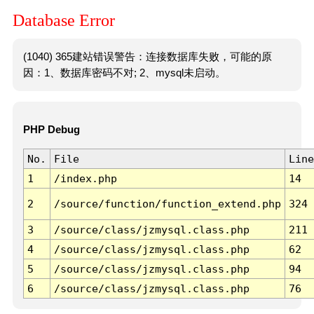
Database Error
(1040) 365建站错误警告：连接数据库失败，可能的原
因：1、数据库密码不对; 2、mysql未启动。
PHP Debug
No.
File
Line
1
/index.php
14
2
/source/function/function_extend.php
324
3
/source/class/jzmysql.class.php
211
4
/source/class/jzmysql.class.php
62
5
/source/class/jzmysql.class.php
94
6
/source/class/jzmysql.class.php
76