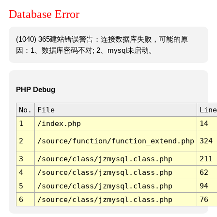
Database Error
(1040) 365建站错误警告：连接数据库失败，可能的原
因：1、数据库密码不对; 2、mysql未启动。
PHP Debug
No.
File
Line
1
/index.php
14
2
/source/function/function_extend.php
324
3
/source/class/jzmysql.class.php
211
4
/source/class/jzmysql.class.php
62
5
/source/class/jzmysql.class.php
94
6
/source/class/jzmysql.class.php
76