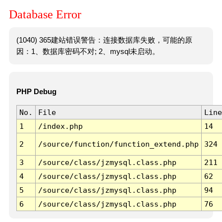
Database Error
(1040) 365建站错误警告：连接数据库失败，可能的原
因：1、数据库密码不对; 2、mysql未启动。
PHP Debug
No.
File
Line
1
/index.php
14
2
/source/function/function_extend.php
324
3
/source/class/jzmysql.class.php
211
4
/source/class/jzmysql.class.php
62
5
/source/class/jzmysql.class.php
94
6
/source/class/jzmysql.class.php
76