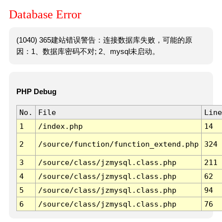
Database Error
(1040) 365建站错误警告：连接数据库失败，可能的原
因：1、数据库密码不对; 2、mysql未启动。
PHP Debug
No.
File
Line
1
/index.php
14
2
/source/function/function_extend.php
324
3
/source/class/jzmysql.class.php
211
4
/source/class/jzmysql.class.php
62
5
/source/class/jzmysql.class.php
94
6
/source/class/jzmysql.class.php
76