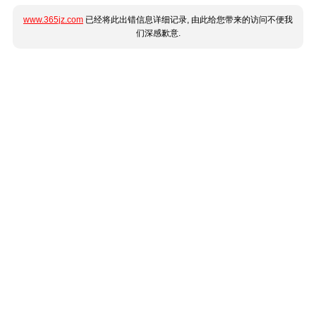
www.365jz.com
已经将此出错信息详细记录, 由此给您带来的访问不便我
们深感歉意.