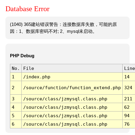
Database Error
(1040) 365建站错误警告：连接数据库失败，可能的原
因：1、数据库密码不对; 2、mysql未启动。
PHP Debug
No.
File
Line
1
/index.php
14
2
/source/function/function_extend.php
324
3
/source/class/jzmysql.class.php
211
4
/source/class/jzmysql.class.php
62
5
/source/class/jzmysql.class.php
94
6
/source/class/jzmysql.class.php
76