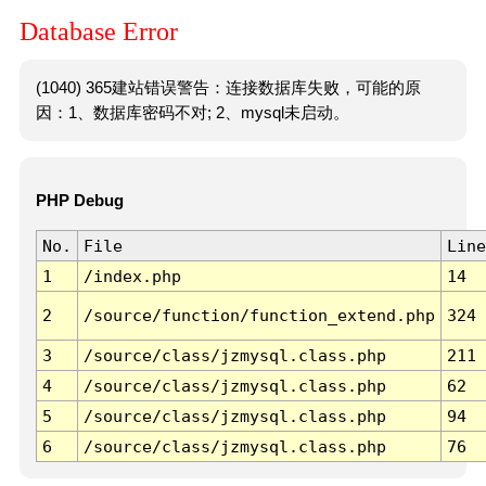
Database Error
(1040) 365建站错误警告：连接数据库失败，可能的原
因：1、数据库密码不对; 2、mysql未启动。
PHP Debug
No.
File
Line
1
/index.php
14
2
/source/function/function_extend.php
324
3
/source/class/jzmysql.class.php
211
4
/source/class/jzmysql.class.php
62
5
/source/class/jzmysql.class.php
94
6
/source/class/jzmysql.class.php
76