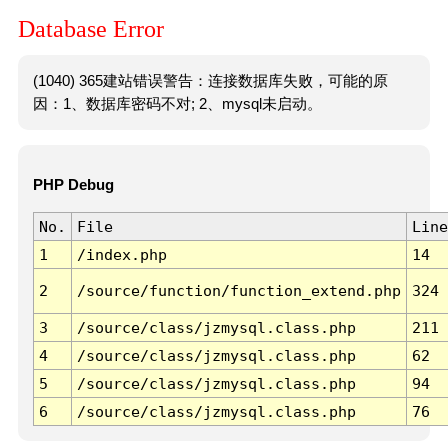
Database Error
(1040) 365建站错误警告：连接数据库失败，可能的原
因：1、数据库密码不对; 2、mysql未启动。
PHP Debug
No.
File
Line
1
/index.php
14
2
/source/function/function_extend.php
324
3
/source/class/jzmysql.class.php
211
4
/source/class/jzmysql.class.php
62
5
/source/class/jzmysql.class.php
94
6
/source/class/jzmysql.class.php
76