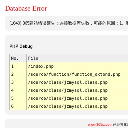
Database Error
(1040) 365建站错误警告：连接数据库失败，可能的原因：1、数
PHP Debug
No.
File
1
/index.php
2
/source/function/function_extend.php
3
/source/class/jzmysql.class.php
4
/source/class/jzmysql.class.php
5
/source/class/jzmysql.class.php
6
/source/class/jzmysql.class.php
www.365jz.com
已经将此