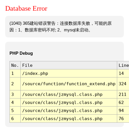
Database Error
(1040) 365建站错误警告：连接数据库失败，可能的原
因：1、数据库密码不对; 2、mysql未启动。
PHP Debug
No.
File
Line
1
/index.php
14
2
/source/function/function_extend.php
324
3
/source/class/jzmysql.class.php
211
4
/source/class/jzmysql.class.php
62
5
/source/class/jzmysql.class.php
94
6
/source/class/jzmysql.class.php
76